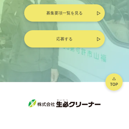
利用停止、消去ならびに第三者への提供停止の
請求があった場合には、法令等に従い適切な措
募集要項一覧を見る
置を講じてまいります。また、個人情報の取扱
いへの苦情には適切かつ迅速な処理に努めてま
いります。
当社は、個人情報の保護のための管理体制及び
応募する
取組みを継続的に見直し、その改善に努めてま
いります。
最終改定日：2023年4月1日
広島県福山市神辺町大字川南101-1
株式会社生必クリーナー
代表取締役 今西 智恵
1.利用目的について