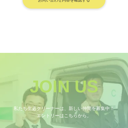
用目的をお客様に通知または公表し、個人情報
をその利用目的の範囲内において使用いたしま
す。
当社は、個人情報を取扱う全ての従業者が個人
情報の保護の重要性を理解し、個人情報を適切
に取扱うよう教育いたします。
当社は、個人情報に関し、不正アクセス、紛
失、改ざん及び漏えい等の防止に努め、必要か
つ適切な措置を実施いたします。
当社は、法令に定める場合を除き、個人情報を
あらかじめ同意を得ることなく第三者に提供す
ることはいたしません。また、個人情報を共同
JOIN US
利用する場合には、法令等に定める事項を事前
に通知または公表いたします。
当社が個人情報の取扱いを委託する場合は、個
人情報の安全管理が図られるよう必要かつ適切
私たち生必クリーナーは、新しい仲間を募集中！
な監督をいたします。
エントリーはこちらから。
当社は、個人情報の開示、訂正、追加、削除、