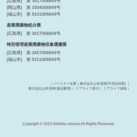
[広島県] 第 3417006849号
[岡山県] 第 3304006849号
[福山市] 第 9101006849号
産業廃棄物処分業
[広島県] 第 3427006849号
特別管理産業廃棄物収集運搬業
[広島県] 第 3457006849号
[福山市] 第 9151006849号
｜パートナー企業｜
株式会社山本清掃(不用品回収)
｜
株式会社山本清掃(遺品整理)
｜
リアライフ香川
｜
リアライフ徳島
｜
Copyright © 2023 Seihitsu-cleaner,All Rights Reserved.