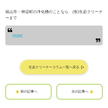
福山市・神辺町の浄化槽のことなら (有)生必クリーナ
ーまで
HOME
生必クリーナーコラム一覧へ戻る
浄化槽業者あるあ
修理～マンホール
る？
交換②～