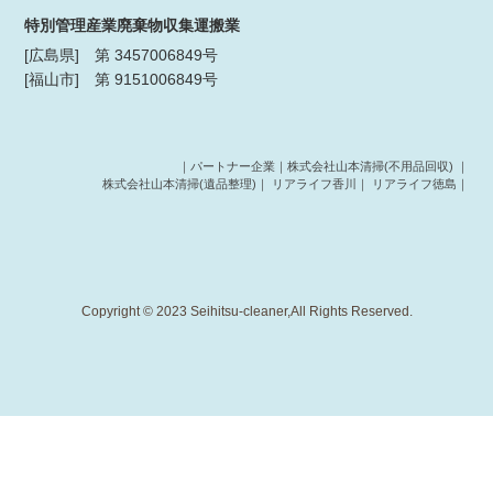
特別管理産業廃棄物収集運搬業
[広島県] 第 3457006849号
[福山市] 第 9151006849号
｜パートナー企業｜
株式会社山本清掃(不用品回収)
｜
株式会社山本清掃(遺品整理)
｜
リアライフ香川
｜
リアライフ徳島
｜
Copyright © 2023 Seihitsu-cleaner,All Rights Reserved.