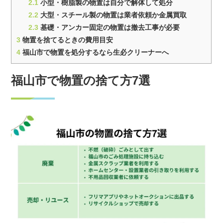
2.1
小型・樹脂製の物置は自分で解体して処分
2.2
大型・スチール製の物置は業者依頼か金属買取
2.3
基礎・アンカー固定の物置は撤去工事が必要
3
物置を捨てるときの費用目安
4
福山市で物置を処分するなら生必クリーナーへ
福山市で物置の捨て方7選