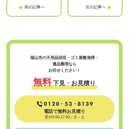
福山市での大型家
福山市でのウォシ
電の捨て方7選！費
ュレットの捨て方7
用相場や処分する
選！費用相場や処
際の注意点につい
分する際の注意点
て解説
について解説
福山市の不用品回収・ゴミ屋敷清掃・
遺品整理なら
お任せください！
無料
下見・お見積り
電話で無料お見積り
受付9:00-17:00／月～土