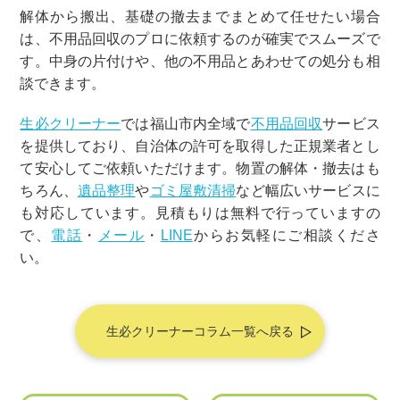
解体から搬出、基礎の撤去までまとめて任せたい場合
は、不用品回収のプロに依頼するのが確実でスムーズで
す。中身の片付けや、他の不用品とあわせての処分も相
談できます。
生必クリーナー
では福山市内全域で
不用品回収
サービス
を提供しており、自治体の許可を取得した正規業者とし
て安心してご依頼いただけます。物置の解体・撤去はも
ちろん、
遺品整理
や
ゴミ屋敷清掃
など幅広いサービスに
も対応しています。見積もりは無料で行っていますの
で、
電話
・
メール
・
LINE
からお気軽にご相談くださ
い。
生必クリーナーコラム一覧へ戻る