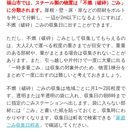
福山市では、スチール製の物置は「不燃（破砕）ごみ」
に分類されます。
屋根・壁・床・扉などの部材をボルト
を外して分解し、一辺が2m以下になるようにすれば、
不燃（破砕）ごみの収集日に出すことができます。
ただし、不燃（破砕）ごみとして収集してもらえるの
は、大人2人で運べる程度の重さまでが目安です。重量
のある部材や、量がまとまる場合は収集されないことが
あります。また、引っ越しや片付けで一度に大量に出る
「一時多量ごみ」は収集の対象外のため、物置1棟分を
まとめて一度に出すのは難しいと考えておきましょう。
不燃（破砕）ごみの収集は地域ごとに月1〜2回程度で
す。透明または半透明の袋に入れ、収集日の朝8時まで
に指定のごみステーションへ出します。袋に入らない部
材には「ごみ」と書いた紙を貼っておくと、収集時にわ
かりやすくなります。収集日は町名で検索できる「
家庭
ごみ収集日程表
」で確認してください。