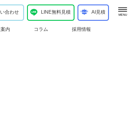
い合わせ
LINE無料見積
AI見積
ブログ
社案内
コラム
採用情報
お客様の声
向けサービス
処分
作業実績
け）
お知らせ
一般廃棄物の定期回収
生必クリーナーコラム
棄物の収集運搬・中間処分
管理・清掃（事業者向け）