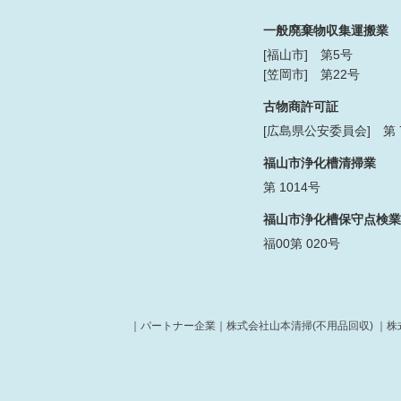
一般廃棄物収集運搬業
[福山市] 第5号
[笠岡市] 第22号
古物商許可証
[広島県公安委員会] 第 73
福山市浄化槽清掃業
第 1014号
福山市浄化槽保守点検業
福00第 020号
｜パートナー企業｜
株式会社山本清掃(不用品回収)
｜
株