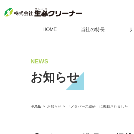
生必クリーナーについて
個人向
HOME
当社の特長
サ
当社の特長
不用
個人向けサービス
料金表
ゴミ
NEWS
回収品目
遺品
不用品回収
お知らせ
採用情報
家事
ゴミ屋敷清掃
会社案内
家庭
遺品整理
サイトマップ
浄化
HOME
お知らせ
「メタバース総研」に掲載されました