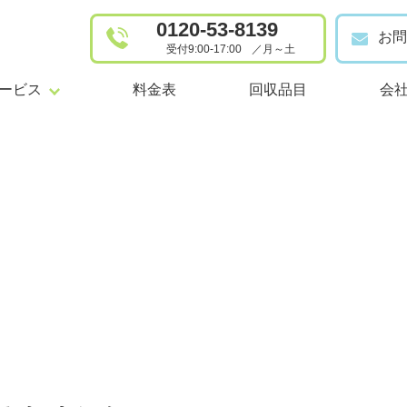
0120-53-8139
お問
受付9:00-17:00
／
月～土
けサービス
事業者向けサービス
ービス
料金表
回収品目
会
品回収
事業系一般廃棄物の定期回収
事業者
屋敷清掃
産業廃棄物の収集運搬・中間
整理
浄化槽管理・清掃（事業者向
家事代行
事業系
代行
家庭系一般廃棄物の定期回収
産業廃
系一般廃棄物の定期回収
浄化槽管理・清掃（個人向け）
浄化槽
槽管理・清掃（個人向け）