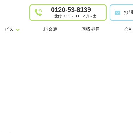
0120-53-8139
お問
受付9:00-17:00
／
月～土
けサービス
事業者向けサービス
ービス
料金表
回収品目
会
品回収
事業系一般廃棄物の定期回収
事業者
屋敷清掃
産業廃棄物の収集運搬・中間
整理
浄化槽管理・清掃（事業者向
家事代行
事業系
代行
家庭系一般廃棄物の定期回収
産業廃
系一般廃棄物の定期回収
浄化槽管理・清掃（個人向け）
浄化槽
槽管理・清掃（個人向け）