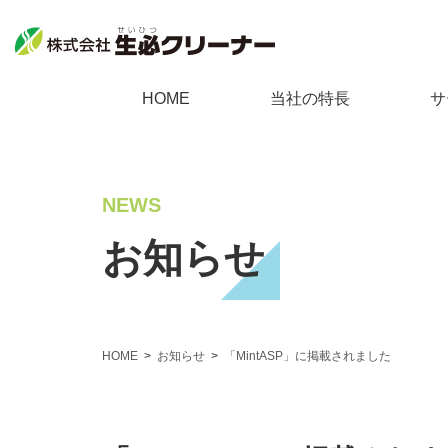
生必クリーナーについて
個人向
HOME
当社の特長
サ
当社の特長
不用
個人向けサービス
料金表
ゴミ
NEWS
回収品目
遺品
不用品回収
お知らせ
採用情報
家事
ゴミ屋敷清掃
会社案内
家庭
遺品整理
サイトマップ
浄化
HOME
お知らせ
「MintASP」に掲載されました