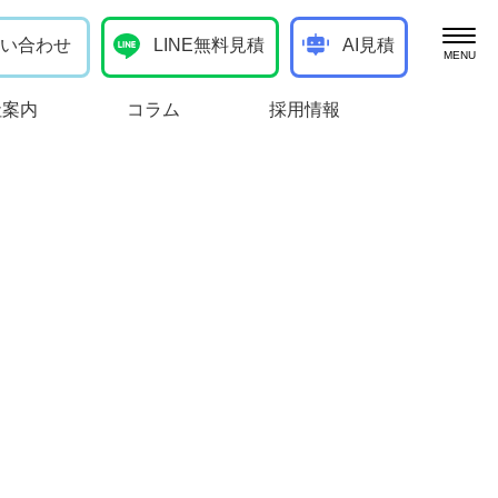
い合わせ
LINE無料見積
AI見積
ブログ
社案内
コラム
採用情報
お客様の声
向けサービス
処分
作業実績
け）
お知らせ
一般廃棄物の定期回収
生必クリーナーコラム
棄物の収集運搬・中間処分
管理・清掃（事業者向け）