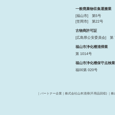
一般廃棄物収集運搬業
[福山市] 第5号
[笠岡市] 第22号
古物商許可証
[広島県公安委員会] 第 73
福山市浄化槽清掃業
第 1014号
福山市浄化槽保守点検業
福00第 020号
｜パートナー企業｜
株式会社山本清掃(不用品回収)
｜
株