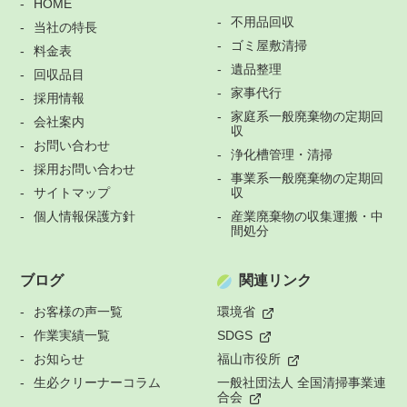
HOME
不用品回収
当社の特長
ゴミ屋敷清掃
料金表
遺品整理
回収品目
家事代行
採用情報
家庭系一般廃棄物の定期回
会社案内
収
お問い合わせ
浄化槽管理・清掃
採用お問い合わせ
事業系一般廃棄物の定期回
サイトマップ
収
個人情報保護方針
産業廃棄物の収集運搬・中
間処分
ブログ
関連リンク
お客様の声一覧
環境省
作業実績一覧
SDGS
お知らせ
福山市役所
生必クリーナーコラム
一般社団法人 全国清掃事業連
合会