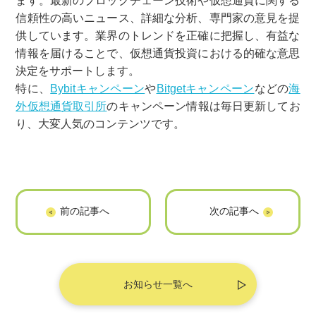
ます。
最新のブロックチェーン技術や仮想通貨に関する
信頼性の高いニュ
ース、詳細な分析、専門家の意見を提
供しています。
業界のトレンドを正確に把握し、有益な
情報を届けることで、
仮想通貨投資における的確な意思
決定をサポートします。
特に、
Bybitキャンペーン
や
Bitgetキャンペーン
などの
海
外仮想通貨取引所
のキャンペーン情報は毎日更新してお
り、
大変人気のコンテンツです。
「 ハゲ速報」に掲
「合同会社RAM」
載されました
に掲載されました
お知らせ一覧へ