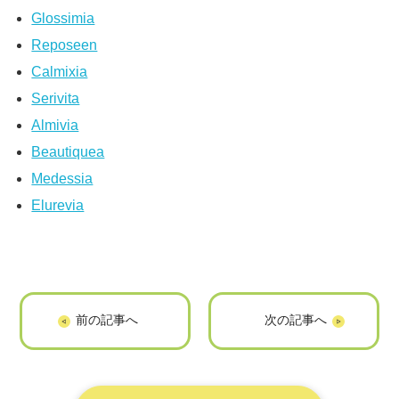
Glossimia
Reposeen
Calmixia
Serivita
Almivia
Beautiquea
Medessia
Elurevia
「スケコン」に掲
「ICHIZEN
載されました
HOLDINGS」に掲
載されました