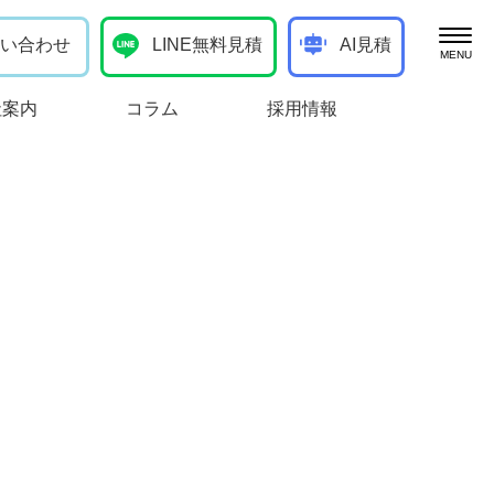
い合わせ
LINE無料見積
AI見積
ブログ
社案内
コラム
採用情報
お客様の声
向けサービス
処分
作業実績
け）
お知らせ
一般廃棄物の定期回収
生必クリーナーコラム
棄物の収集運搬・中間処分
管理・清掃（事業者向け）