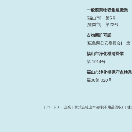
一般廃棄物収集運搬業
[福山市] 第5号
[笠岡市] 第22号
古物商許可証
[広島県公安委員会] 第 73
福山市浄化槽清掃業
第 1014号
福山市浄化槽保守点検業
福00第 020号
｜パートナー企業｜
株式会社山本清掃(不用品回収)
｜
株