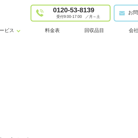
0120-53-8139
お問
受付9:00-17:00
／
月～土
けサービス
事業者向けサービス
ービス
料金表
回収品目
会
品回収
事業系一般廃棄物の定期回収
事業者
屋敷清掃
産業廃棄物の収集運搬・中間
整理
浄化槽管理・清掃（事業者向
家事代行
事業系
代行
家庭系一般廃棄物の定期回収
産業廃
系一般廃棄物の定期回収
浄化槽管理・清掃（個人向け）
浄化槽
槽管理・清掃（個人向け）