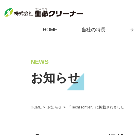
生必クリーナーについて
個人向
HOME
当社の特長
サ
当社の特長
不用
個人向けサービス
料金表
ゴミ
NEWS
回収品目
遺品
不用品回収
お知らせ
採用情報
家事
ゴミ屋敷清掃
会社案内
家庭
遺品整理
サイトマップ
浄化
HOME
お知らせ
「TechFrontier」に掲載されました