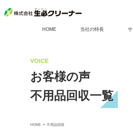
生必クリーナーについて
個人向
HOME
当社の特長
サ
当社の特長
不用
個人向けサービス
料金表
ゴミ
VOICE
回収品目
遺品
不用品回収
お客様の声
採用情報
家事
ゴミ屋敷清掃
会社案内
家庭
不用品回収一覧
遺品整理
サイトマップ
浄化
HOME
不用品回収