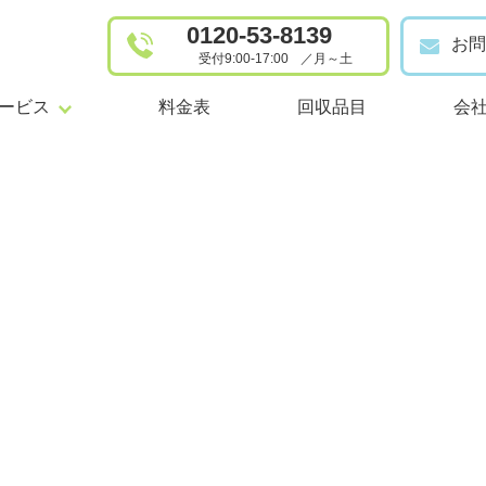
0120-53-8139
お問
受付9:00-17:00
／
月～土
けサービス
事業者向けサービス
ービス
料金表
回収品目
会
品回収
事業系一般廃棄物の定期回収
事業者
屋敷清掃
産業廃棄物の収集運搬・中間
整理
浄化槽管理・清掃（事業者向
家事代行
事業系
代行
家庭系一般廃棄物の定期回収
産業廃
系一般廃棄物の定期回収
浄化槽管理・清掃（個人向け）
浄化槽
槽管理・清掃（個人向け）