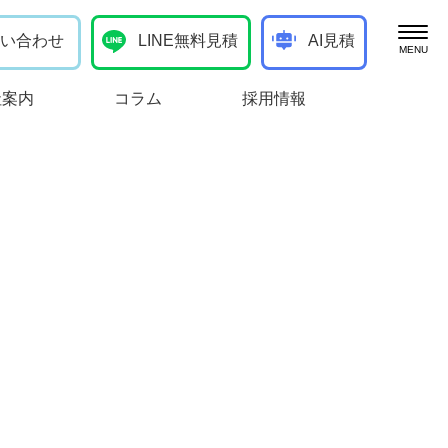
い合わせ
LINE無料見積
AI見積
ブログ
社案内
コラム
採用情報
お客様の声
向けサービス
処分
作業実績
け）
お知らせ
一般廃棄物の定期回収
生必クリーナーコラム
棄物の収集運搬・中間処分
管理・清掃（事業者向け）