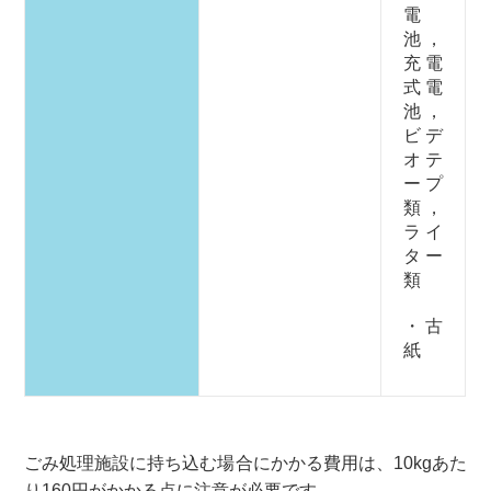
電
池，
充電
式電
池，
ビデ
オテ
ープ
類，
ライ
ター
類
・古
紙
ごみ処理施設に持ち込む場合にかかる費用は、10kgあた
り160円がかかる点に注意が必要です。