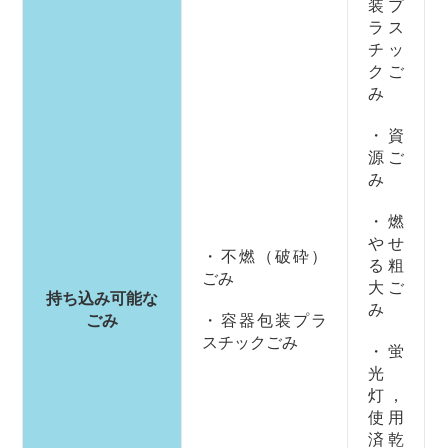
装プ
ラス
チッ
クご
み
・資
源ご
み
・燃
やせ
・不燃（破砕）
る粗
ごみ
大ご
持ち込み可能な
み
ごみ
・容器包装プラ
スチックごみ
・蛍
光
灯，
使用
済乾