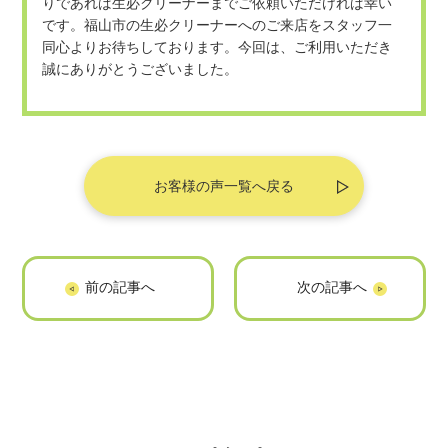
りであれば生必クリーナーまでご依頼いただければ幸い
です。福山市の生必クリーナーへのご来店をスタッフ一
同心よりお待ちしております。今回は、ご利用いただき
誠にありがとうございました。
お客様の声一覧へ戻る
【福山市加茂町中
【福山市坪生町 M
野 S様】家の片づ
様】部屋の片づけ
けに伴う不用品回
に伴う不用品回収
収「いつも助かり
「積込の方たちも
ます」
親切で、すっきり
片付きました。」