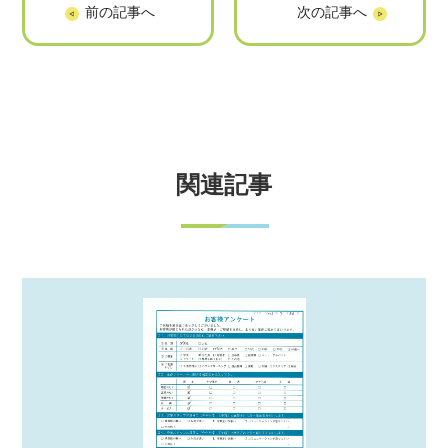
【福山市神辺町平
【福山市駅家町上
野 Y様】部屋の片
山守 K様】部屋の
づけに伴う不用品
片づけに伴う不用
回収「対応もテキ
品回収「近くの業
パキされてて感じ
者さんだから」
が良かった」
関連記事